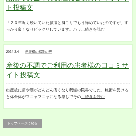
ト投稿文
「２０年近く続いていた腰痛と肩こりでもう諦めていたのですが、す
っかり良くなりビックリしています。ハッ
…続きを読む
2014.3.4
患者様の感謝の声
産後の不調でご利用の患者様の口コミサ
イト投稿文
出産後に肩や腰がどんどん痛くなり我慢の限界でした。施術を受ける
と体全体がフニャフニャになる感じでその
…続きを読む
トップページに戻る