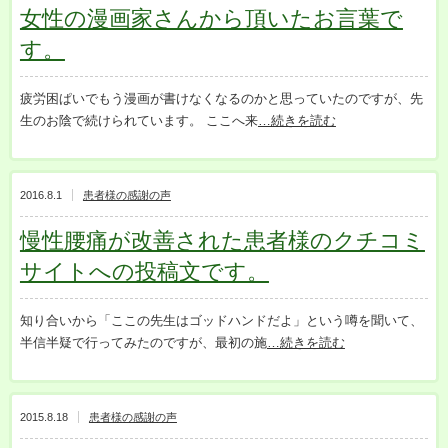
女性の漫画家さんから頂いたお言葉で
す。
疲労困ぱいでもう漫画が書けなくなるのかと思っていたのですが、先
生のお陰で続けられています。 ここへ来
…続きを読む
2016.8.1
患者様の感謝の声
慢性腰痛が改善された患者様のクチコミ
サイトへの投稿文です。
知り合いから「ここの先生はゴッドハンドだよ」という噂を聞いて、
半信半疑で行ってみたのですが、最初の施
…続きを読む
2015.8.18
患者様の感謝の声