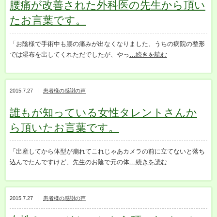
腰痛が改善された外科医の先生から頂い
たお言葉です。
「お陰様で手術中も腰の痛みが出なくなりました、うちの病院の整形
では湿布を出してくれただでしたが、やっ
…続きを読む
2015.7.27
患者様の感謝の声
誰もが知っている女性タレントさんか
ら頂いたお言葉です。
「出産してから体型が崩れてこれじゃあカメラの前に立てないと落ち
込んでたんですけど、先生のお陰で元の体
…続きを読む
2015.7.27
患者様の感謝の声