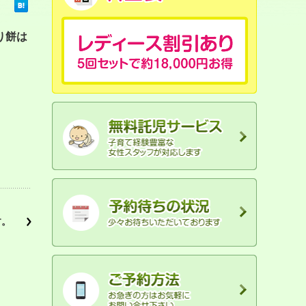
り餅は
す。