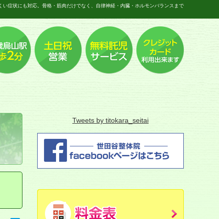
くい症状にも対応。骨格・筋肉だけでなく、自律神経・内臓・ホルモンバランスまで
Tweets by titokara_seitai