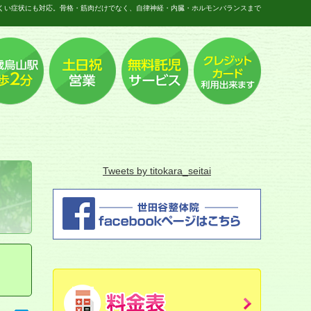
くい症状にも対応。骨格・筋肉だけでなく、自律神経・内臓・ホルモンバランスまで
Tweets by titokara_seitai