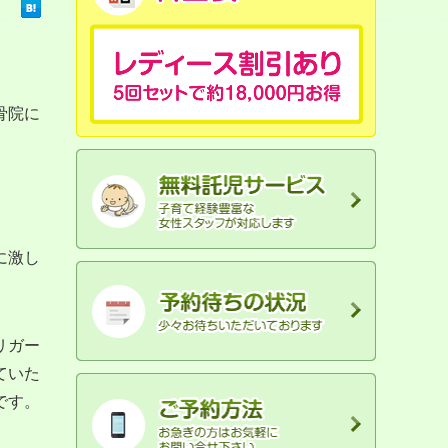
骨院に
に激し
リガー
ていた
です。