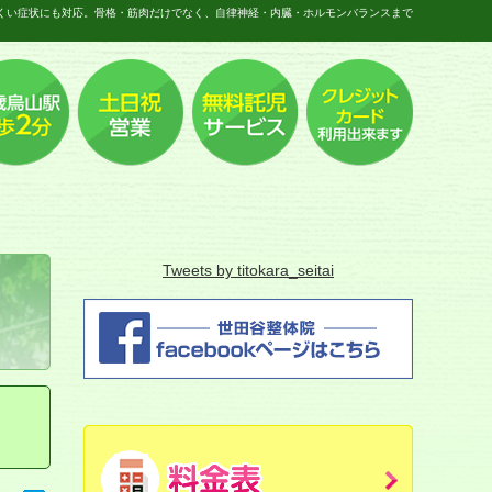
くい症状にも対応。骨格・筋肉だけでなく、自律神経・内臓・ホルモンバランスまで
Tweets by titokara_seitai