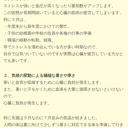
ストレスが強いと血圧が高くなったり脈拍数がアップします。
この状態が長期間続いていると心臓の筋肉が疲労してしまいます。
特に５月は、
・年度末から新年度にかけての繁忙。
・子供の幼稚園や学校の役員や各種の行事の準備
・職場の移動や転勤。就職。
等でストレスを溜め込んでいる方が多い時期なので、
自分では気づいていないのですが実際は心臓が疲労している方がと
ても多いです。
２、気候の変動による極端な暑さや寒さ
寒いと血管が収縮するために心臓に負担が発生します。
また、暑いと汗をかくために血液を大量に循環させないといけない
ので、
心臓に負担が発生します。
特に先週は５月なのに７月並みの気温が続きました。
人間の体は夏に向けて少しずつ暑さに対応できる体を準備して行き