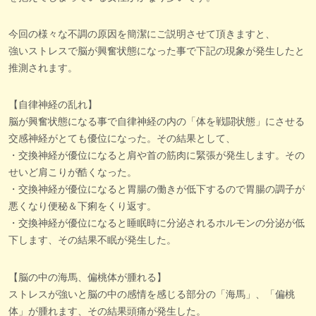
今回の様々な不調の原因を簡潔にご説明させて頂きますと、
強いストレスで脳が興奮状態になった事で下記の現象が発生したと
推測されます。
【自律神経の乱れ】
脳が興奮状態になる事で自律神経の内の「体を戦闘状態」にさせる
交感神経がとても優位になった。その結果として、
・交換神経が優位になると肩や首の筋肉に緊張が発生します。その
せいど肩こりが酷くなった。
・交換神経が優位になると胃腸の働きが低下するので胃腸の調子が
悪くなり便秘＆下痢をくり返す。
・交換神経が優位になると睡眠時に分泌されるホルモンの分泌が低
下します、その結果不眠が発生した。
【脳の中の海馬、偏桃体が腫れる】
ストレスが強いと脳の中の感情を感じる部分の「海馬」、「偏桃
体」が腫れます、その結果頭痛が発生した。