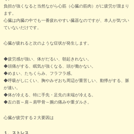
負担が強くなると当然ながら心筋（心臓の筋肉）がに疲労が溜まり
ます。
心臓は内臓の中でも一番疲れやすい臓器なのですが、本人が気づい
ていないだけです。
心臓が疲れると次のような症状が発生します。
◆疲労感が強い、体がだるい、朝起きれない。
◆頭痛がする、眠気が強くなる、頭が働かない。
◆めまい、たちくらみ、フラフラ感。
◆呼吸がしにくい、胸やみぞおち周辺が重苦しい、動悸がする、脈
が速い。
◆体が冷える、特に手先・足先の末端が冷える。
◆左の首～肩～肩甲骨～腕の痛みや重ダルさ。
心臓が疲労する２大要因は
１、ストレス