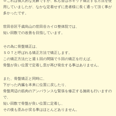
※これは個人的な見解ですが、私も昔はボキット矯正する方法を使
用していましたが、なかな定着せずに患者様に長く通って頂く事が
多かったです。
世田谷区千歳烏山の世田谷カイロ整体院では、
短い回数での改善を目指しています。
その為に骨盤矯正は、
ＳＯＴと呼ばれる矯正方法で矯正します。
この矯正方法だと週１回の間隔で５回の矯正を行えば、
骨盤が良い位置で定着し歪が再び発生する事はありません。
また、骨盤矯正と同時に、
下がった内臓を本来に位置に戻したり、
骨盤周辺の筋肉のアンバランスな緊張を修正する施術も行いますの
で、
短い回数で骨盤が良い位置に定着し、
その後も歪みが戻る事はほとんどありません。