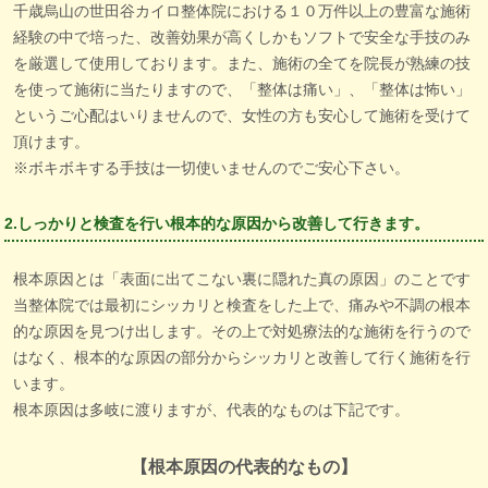
千歳烏山の世田谷カイロ整体院における１０万件以上の豊富な施術
経験の中で培った、改善効果が高くしかもソフトで安全な手技のみ
を厳選して使用しております。また、施術の全てを院長が熟練の技
を使って施術に当たりますので、「整体は痛い」、「整体は怖い」
というご心配はいりませんので、女性の方も安心して施術を受けて
頂けます。
※ボキボキする手技は一切使いませんのでご安心下さい。
2.しっかりと検査を行い根本的な原因から改善して行きます。
根本原因とは「表面に出てこない裏に隠れた真の原因」のことです
当整体院では最初にシッカリと検査をした上で、痛みや不調の根本
的な原因を見つけ出します。その上で対処療法的な施術を行うので
はなく、根本的な原因の部分からシッカリと改善して行く施術を行
います。
根本原因は多岐に渡りますが、代表的なものは下記です。
【根本原因の代表的なもの】