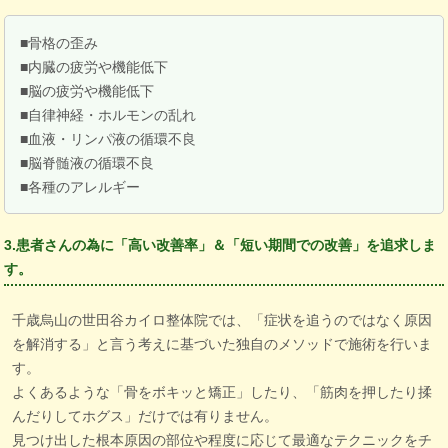
■骨格の歪み
■内臓の疲労や機能低下
■脳の疲労や機能低下
■自律神経・ホルモンの乱れ
■血液・リンパ液の循環不良
■脳脊髄液の循環不良
■各種のアレルギー
3.患者さんの為に「高い改善率」＆「短い期間での改善」を追求しま
す。
千歳烏山の世田谷カイロ整体院では、「症状を追うのではなく原因
を解消する」と言う考えに基づいた独自のメソッドで施術を行いま
す。
よくあるような「骨をボキッと矯正」したり、「筋肉を押したり揉
んだりしてホグス」だけでは有りません。
見つけ出した根本原因の部位や程度に応じて最適なテクニックをチ