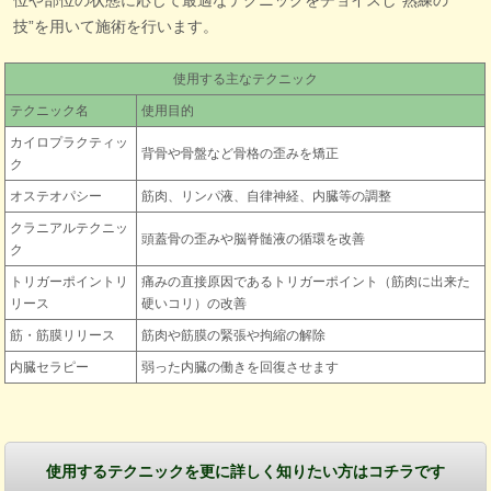
位や部位の状態に応じて最適なテクニックをチョイスし“熟練の
技”を用いて施術を行います。
使用する主なテクニック
テクニック名
使用目的
カイロプラクティッ
背骨や骨盤など骨格の歪みを矯正
ク
オステオパシー
筋肉、リンパ液、自律神経、内臓等の調整
クラニアルテクニッ
頭蓋骨の歪みや脳脊髄液の循環を改善
ク
トリガーポイントリ
痛みの直接原因であるトリガーポイント（筋肉に出来た
リース
硬いコリ）の改善
筋・筋膜リリース
筋肉や筋膜の緊張や拘縮の解除
内臓セラピー
弱った内臓の働きを回復させます
使用するテクニックを更に詳しく知りたい方はコチラです